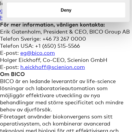
länder.
go.abb/robotics
Deny
http://www.abb.com/
För mer information, vänligen kontakta:
Erik Gatenholm, President & CEO, BICO Group AB
Telefon Sverige: +46 73 267 0000
Telefon USA: +1 (650) 515-5566
E-post:
eg@bico.com
Holger Eickhoff, Co-CEO, Scienion GmbH
E-post:
h.eickhoff@scienion.com
Om BICO
BICO är en ledande leverantör av life-science
lösningar och laboratorieautomation som
möjliggör effektivare utveckling av nya
behandlingar med större specificitet och mindre
behov av djurförsök.
Företaget använder biokonvergens som sitt
operativsystem, och kombinerar avancerad
teknologi med biologi för att effektivisera och