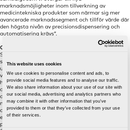
marknadsmöjligheter inom tillverkning av
medicintekniska produkter som närmar sig mer
avancerade marknadssegment och tillför värde där
den högsta nivån av precisionsdispensering och
automatisering krävs”.
Om SCIENION
SCIENION, ett BICO-företag, är en välkänd
specialist på precisionshantering av vätskor med
This website uses cookies
ultralåg volym i intervallet pikoliter till mikroliter,
We use cookies to personalise content and ads, to
vilket möjliggör tillämpningar från forskning till
provide social media features and to analyse our traffic.
högkapacitetsproduktion av analyser inom
We also share information about your use of our site with
diagnostik och biovetenskap. För att tillgodose de
our social media, advertising and analytics partners who
dynamiskt ökande behoven av miniatyrisering och
may combine it with other information that you’ve
multiplexanalyser, är SCIENION en ISO 9001:2015
provided to them or that they’ve collected from your use
certifierad leverantör av kompletta lösningar som
of their services.
erbjuder en unik portfölj av automatiserade
precisionsdispenseringssystem, läsare,