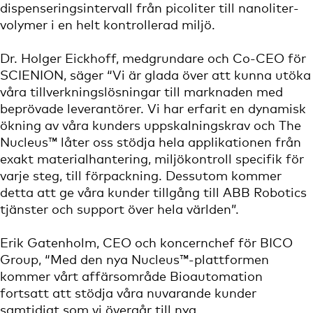
dispenseringsintervall från picoliter till nanoliter-
volymer i en helt kontrollerad miljö.
Dr. Holger Eickhoff, medgrundare och Co-CEO för
SCIENION, säger “Vi är glada över att kunna utöka
våra tillverkningslösningar till marknaden med
beprövade leverantörer. Vi har erfarit en dynamisk
ökning av våra kunders uppskalningskrav och The
Nucleus™ låter oss stödja hela applikationen från
exakt materialhantering, miljökontroll specifik för
varje steg, till förpackning. Dessutom kommer
detta att ge våra kunder tillgång till ABB Robotics
tjänster och support över hela världen”.
Erik Gatenholm, CEO och koncernchef för BICO
Group, “Med den nya Nucleus™-plattformen
kommer vårt affärsområde Bioautomation
fortsatt att stödja våra nuvarande kunder
samtidigt som vi övergår till nya