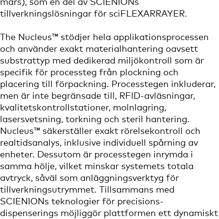
mars), som en del av SCIENIONs
tillverkningslösningar för sciFLEXARRAYER.
The Nucleus™ stödjer hela applikationsprocessen
och använder exakt materialhantering oavsett
substrattyp med dedikerad miljökontroll som är
specifik för processteg från plockning och
placering till förpackning. Processtegen inkluderar,
men är inte begränsade till, RFID-avläsningar,
kvalitetskontrollstationer, molnlagring,
lasersvetsning, torkning och steril hantering.
Nucleus™ säkerställer exakt rörelsekontroll och
realtidsanalys, inklusive individuell spårning av
enheter. Dessutom är processtegen inrymda i
samma hölje, vilket minskar systemets totala
avtryck, såväl som anläggningsverktyg för
tillverkningsutrymmet. Tillsammans med
SCIENIONs teknologier för precisions-
dispenserings möjliggör plattformen ett dynamiskt