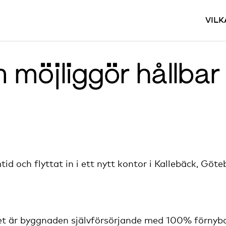
VILK
möjliggör hållbar t
id och flyttat in i ett nytt kontor i Kallebäck, Göte
t är byggnaden självförsörjande med 100% förnyba