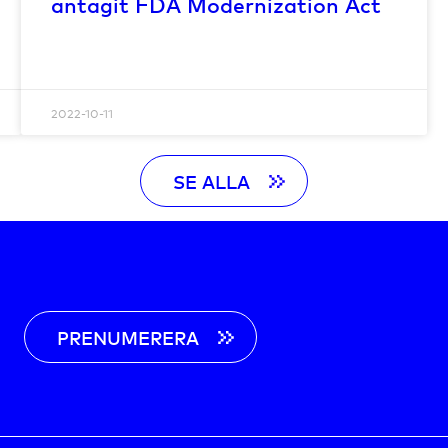
antagit FDA Modernization Act
2022-10-11
SE ALLA
PRENUMERERA