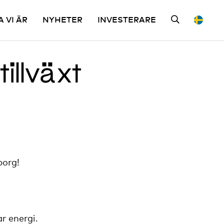
A VI ÄR
NYHETER
INVESTERARE
illväxt
borg!
r energi.