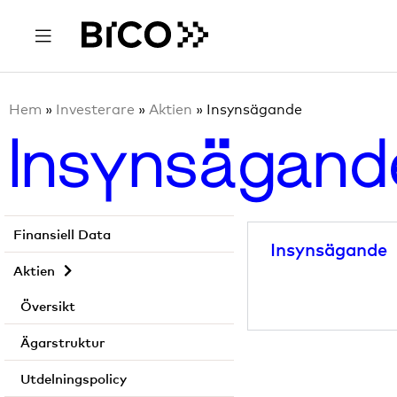
Investerare
Rapporter & Presentationer
Finansiell kalender​
Hem
»
Investerare
»
Aktien
»
Insynsägande
Pressmeddelanden
Insynsägand
Alternativa nyckeltal
Kvartalsdata
Finansiell Data
Insynsägande
Aktien
Översikt
Ägarstruktur
Utdelningspolicy