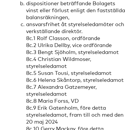
dispositioner beträffande Bolagets
vinst eller förlust enligt den fastställda
balansräkningen,
ansvarsfrihet åt styrelseledamöter och
verkställande direktör.
8c.1 Rolf Classon, ordförande
8c.2 Ulrika Dellby, vice ordförande
8c.3 Bengt Sjöholm, styrelseledamot
8c.4 Christian Wildmoser,
styrelseledamot
8c.5 Susan Tousi, styrelseledamot
8c.6 Helena Skåntorp, styrelseledamot
8c.7 Alexandra Gatzemeyer,
styrelseledamot
8c.8 Maria Forss, VD
8c.9 Erik Gatenholm, före detta
styrelseledamot, fram till och med den
20 maj 2024
8c.10 Gerry Mackay, före detta