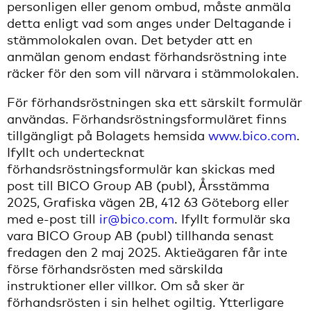
personligen eller genom ombud, måste anmäla
detta enligt vad som anges under Deltagande i
stämmolokalen ovan. Det betyder att en
anmälan genom endast förhandsröstning inte
räcker för den som vill närvara i stämmolokalen.
För förhandsröstningen ska ett särskilt formulär
användas. Förhandsröstningsformuläret finns
tillgängligt på Bolagets hemsida
www.bico.com
.
Ifyllt och undertecknat
förhandsröstningsformulär kan skickas med
post till BICO Group AB (publ), Årsstämma
2025, Grafiska vägen 2B, 412 63 Göteborg eller
med e-post till
ir@bico.com
. Ifyllt formulär ska
vara BICO Group AB (publ) tillhanda senast
fredagen den 2 maj 2025. Aktieägaren får inte
förse förhandsrösten med särskilda
instruktioner eller villkor. Om så sker är
förhandsrösten i sin helhet ogiltig. Ytterligare