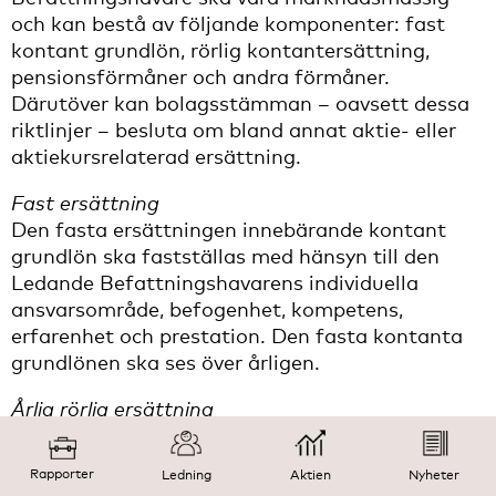
och kan bestå av följande komponenter: fast
kontant grundlön, rörlig kontantersättning,
pensionsförmåner och andra förmåner.
Därutöver kan bolagsstämman – oavsett dessa
riktlinjer – besluta om bland annat aktie- eller
aktiekursrelaterad ersättning.
Fast ersättning
Den fasta ersättningen innebärande kontant
grundlön ska fastställas med hänsyn till den
Ledande Befattningshavarens individuella
ansvarsområde, befogenhet, kompetens,
erfarenhet och prestation. Den fasta kontanta
grundlönen ska ses över årligen.
Årlig rörlig ersättning
Uppfyllelsen av kriterier för tilldelning av rörlig
kontantersättning ska kunna mätas över en
Rapporter
Ledning
Aktien
Nyheter
period av ett år. Den rörliga kontanta