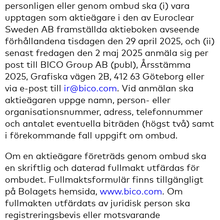
personligen eller genom ombud ska (i) vara
upptagen som aktieägare i den av Euroclear
Sweden AB framställda aktieboken avseende
förhållandena tisdagen den 29 april 2025, och
(ii)
senast fredagen den 2 maj 2025 anmäla sig per
post till BICO Group AB (publ), Årsstämma
2025, Grafiska vägen 2B, 412 63 Göteborg eller
via e-post till
ir@bico.com
. Vid anmälan ska
aktieägaren uppge namn, person- eller
organisationsnummer, adress, telefonnummer
och antalet eventuella biträden (högst två) samt
i förekommande fall uppgift om ombud.
Om en aktieägare företräds genom ombud ska
en skriftlig och daterad fullmakt utfärdas för
ombudet. Fullmaktsformulär finns tillgängligt
på Bolagets hemsida,
www.bico.com
. Om
fullmakten utfärdats av juridisk person ska
registreringsbevis eller motsvarande