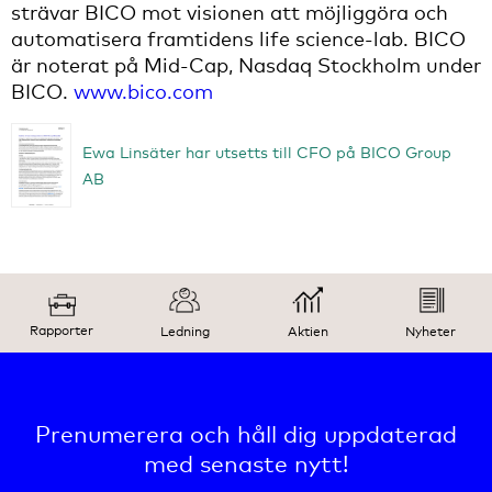
strävar BICO mot visionen att möjliggöra och
automatisera framtidens life science-lab. BICO
är noterat på Mid-Cap, Nasdaq Stockholm under
BICO.
www.bico.com
Ewa Linsäter har utsetts till CFO på BICO Group
AB
Rapporter
Ledning
Aktien
Nyheter
Prenumerera och håll dig uppdaterad
med senaste nytt!