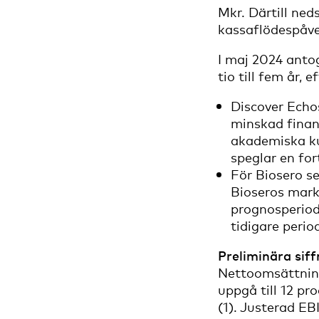
Mkr. Därtill ne
kassaflödespåve
I maj 2024 anto
tio till fem år,
Discover Echos
minskad finans
akademiska ku
speglar en fo
För Biosero s
Bioseros mark
prognosperiod
tidigare perio
Preliminära sif
Nettoomsättning
uppgå till 12 pr
(1). Justerad EB