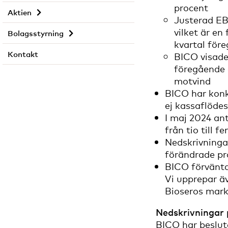
procent
Aktien
Justerad EB
vilket är e
Bolagsstyrning
kvartal för
Kontakt
BICO visade
föregående 
motvind
BICO har konk
ej kassaflöde
I maj 2024 an
från tio till 
Nedskrivningar
förändrade pr
BICO förväntar
Vi upprepar ä
Bioseros mar
Nedskrivningar
BICO har beslut