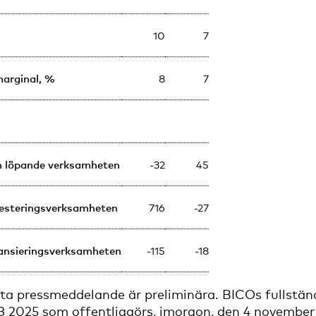
10
7
arginal, %
8
7
n löpande verksamheten
-32
45
vesteringsverksamheten
716
-27
nansieringsverksamheten
-115
-18
etta pressmeddelande är preliminära. BICOs fullstän
3 2025 som offentliggörs, imorgon, den 4 november