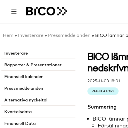
Hem
»
Investerare
»
Pressmeddelanden
»
BICO lämnar pr
Investerare
BICO lämn
Rapporter & Presentationer
nedskriv
Finansiell kalender​
2025-11-03 18:01
Pressmeddelanden
REGULATORY
Alternativa nyckeltal
Summering
Kvartalsdata
BICO lämnar p
Finansiell Data
Försäljninge