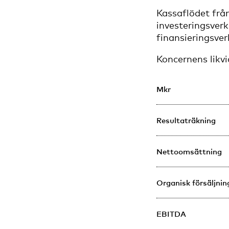
Kassaflödet frå
investeringsver
finansieringsver
Koncernens likv
Mkr
Resultaträkning
Nettoomsättning
Organisk försäljnin
EBITDA