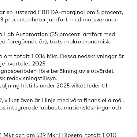
arar en justerad EBITDA-marginal om 5 procent,
ka 3 procentenheter jämfört med motsvarande
ena Lab Automation (35 procent jämfört med
med föregående år), trots makroekonomisk
 om totalt 1 036 Mkr. Dessa nedskrivningar är
je kvartalet 2025
ognosperioden före beräkning av slutvärdet
k redovisningstillsyn.
jning hittills under 2025 vilket leder till
 vilket även är i linje med våra finansiella mål.
ros integrerade labbautomationslösningar och
 Mkr och om 539 Mkr i Biosero, totalt 1 010