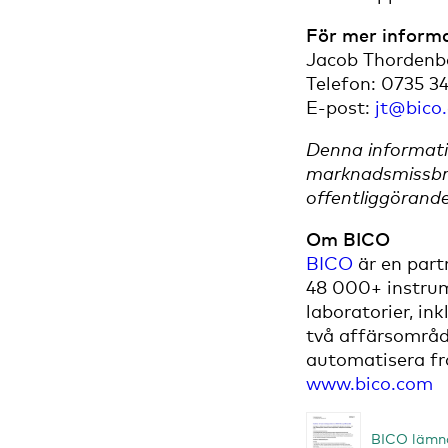
För mer informa
Jacob Thordenb
Telefon: 0735 3
E-post:
jt@bico
Denna informati
marknadsmissbru
offentliggörand
Om BICO
BICO
är en part
48 000+ instrume
laboratorier, in
två affärsområd
automatisera fr
www.bico.com
BICO lämna