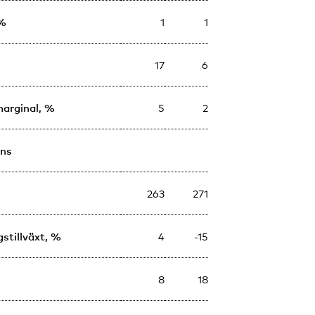
 %
1
1
17
6
arginal, %
5
2
ons
263
271
gstillväxt, %
4
-15
8
18