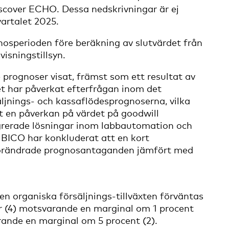
iscover ECHO. Dessa nedskrivningar är ej
artalet 2025.
osperioden före beräkning av slutvärdet från
isningstillsyn.
e prognoser visat, främst som ett resultat av
ket har påverkat efterfrågan inom det
ljnings- och kassaflödesprognoserna, vilka
ft en påverkan på värdet på goodwill
egrerade lösningar inom labbautomation och
BICO har konkluderat att en kort
ll förändrade prognosantaganden jämfört med
n organiska försäljnings-tillväxten förväntas
Mkr (4) motsvarande en marginal om 1 procent
arande en marginal om 5 procent (2).