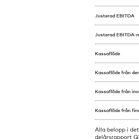
Justerad EBITDA
Justerad EBITDA-m
Kassaflöde
Kassaflöde från de
Kassaflöde från in
Kassaflöde från fi
Alla belopp i d
delårsrapport Q