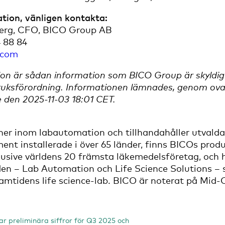
tion, vänligen kontakta:
erg, CFO, BICO Group AB
4 88 84
.com
on är sådan information som BICO Group är skyldigt 
ksförordning. Informationen lämnades, genom ovan
e den 2025-11-03 18:01 CET.
ner inom labautomation och tillhandahåller utvalda
nt installerade i över 65 länder, finns BICOs produ
klusive världens 20 främsta läkemedelsföretag, och 
en – Lab Automation och Life Science Solutions – 
amtidens life science-lab. BICO är noterat på Mi
r preliminära siffror för Q3 2025 och