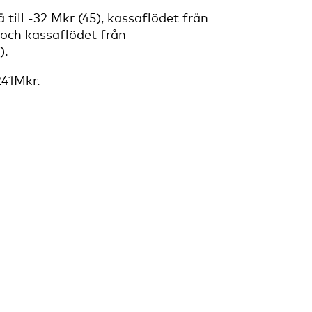
ill -32 Mkr (45), kassaflödet från
 och kassaflödet från
).
241Mkr.