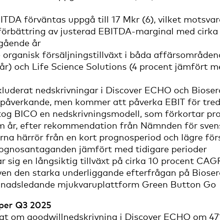
ITDA förväntas uppgå till 17 Mkr (6), vilket motsv
n förbättring av justerad EBITDA-marginal med cir
egående år
 organisk försäljningstillväxt i båda affärsområd
år) och Life Science Solutions (4 procent jämfört 
luderat nedskrivningar i Discover ECHO och Biosero
spåverkande, men kommer att påverka EBIT för tred
tog BICO en nedskrivningsmodell, som förkortar pr
fem år, efter rekommendation från Nämnden för svens
na härrör från en kort prognosperiod och lägre försäl
ognosantaganden jämfört med tidigare perioder
 sig en långsiktig tillväxt på cirka 10 procent CAGR,
ven den starka underliggande efterfrågan på Biose
knadsledande mjukvaruplattform Green Button Go
 per Q3 2025
at om goodwillnedskrivning i Discover ECHO om 471