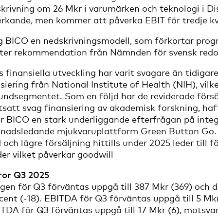
dskrivning om 26 Mkr i varumärken och teknologi i D
rkande, men kommer att påverka EBIT för tredje kv
g BICO en nedskrivningsmodell, som förkortar progn
 efter rekommendation från Nämnden för svensk redov
 finansiella utveckling har varit svagare än tidigar
iering från National Institute of Health (NIH), vil
ndsegmentet. Som en följd har de reviderade försä
rtsatt svag finansiering av akademisk forskning, ha
er BICO en stark underliggande efterfrågan på int
nadsledande mjukvaruplattform Green Button Go. 
 och lägre försäljning hittills under 2025 leder ti
der vilket påverkar goodwill
fror Q3 2025
en för Q3 förväntas uppgå till 387 Mkr (369) och de
ocent (-18). EBITDA för Q3 förväntas uppgå till 5 
ITDA för Q3 förväntas uppgå till 17 Mkr (6), motsv