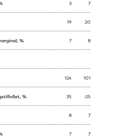
 %
3
7
19
20
arginal, %
7
8
124
101
gstillväxt, %
35
-25
8
7
 %
7
7